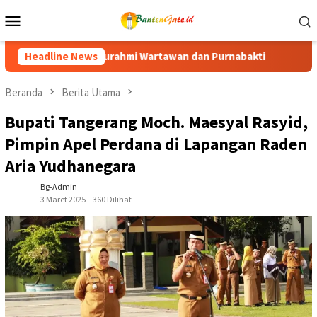
Loncat
Menu
ke
Mobile
konten
n Purnabakti
Headline News
Ratusan Purna Bhakti dan Warga Siap Meri
Beranda
Berita Utama
Bupati Tangerang Moch. Maesyal Rasyid,
Pimpin Apel Perdana di Lapangan Raden
Aria Yudhanegara
Bg-Admin
3 Maret 2025
360 Dilihat