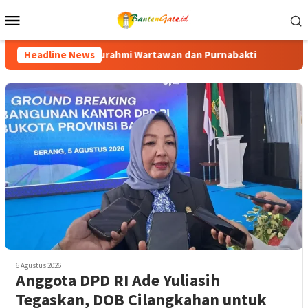
Loncat
Menu
ke
Mobile
konten
dan Purnabakti
Headline News
Ratusan Purna Bhakti dan Warga Siap Mer
6 Agustus 2026
Anggota DPD RI Ade Yuliasih
Tegaskan, DOB Cilangkahan untuk