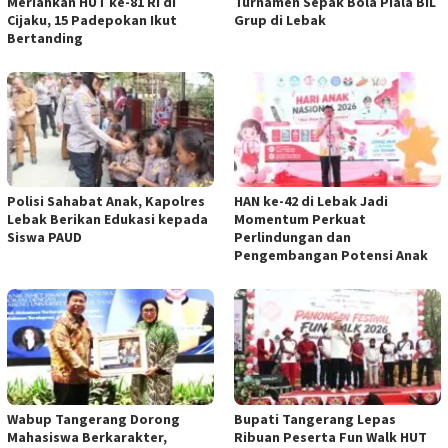
Meriahkan HUT ke-81 RI di
Turnamen Sepak Bola Piala BIL
Cijaku, 15 Padepokan Ikut
Grup di Lebak
Bertanding
Polisi Sahabat Anak, Kapolres
HAN ke-42 di Lebak Jadi
Lebak Berikan Edukasi kepada
Momentum Perkuat
Siswa PAUD
Perlindungan dan
Pengembangan Potensi Anak
Wabup Tangerang Dorong
Bupati Tangerang Lepas
Mahasiswa Berkarakter,
Ribuan Peserta Fun Walk HUT