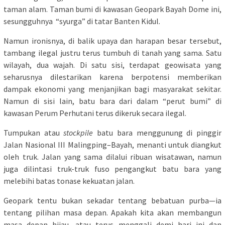
taman alam. Taman bumi di kawasan Geopark Bayah Dome ini,
sesungguhnya “syurga” di tatar Banten Kidul.
Namun ironisnya, di balik upaya dan harapan besar tersebut,
tambang ilegal justru terus tumbuh di tanah yang sama. Satu
wilayah, dua wajah. Di satu sisi, terdapat geowisata yang
seharusnya dilestarikan karena berpotensi memberikan
dampak ekonomi yang menjanjikan bagi masyarakat sekitar.
Namun di sisi lain, batu bara dari dalam “perut bumi” di
kawasan Perum Perhutani terus dikeruk secara ilegal.
Tumpukan atau
stockpile
batu bara menggunung di pinggir
Jalan Nasional III Malingping–Bayah, menanti untuk diangkut
oleh truk. Jalan yang sama dilalui ribuan wisatawan, namun
juga dilintasi truk-truk fuso pengangkut batu bara yang
melebihi batas tonase kekuatan jalan.
Geopark tentu bukan sekadar tentang bebatuan purba—ia
tentang pilihan masa depan. Apakah kita akan membangun
masa depan hijau, atau terus menggali demi hari ini dan