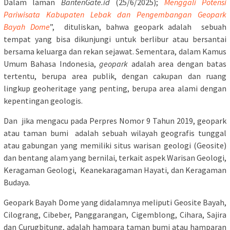
Dalam laman
BantenGate.id
(25/6/2025);
Menggali Potensi
Pariwisata Kabupaten Lebak dan Pengembangan Geopark
Bayah Dome
”, dituliskan, bahwa geopark adalah sebuah
tempat yang bisa dikunjungi untuk berlibur atau bersantai
bersama keluarga dan rekan sejawat. Sementara, dalam Kamus
Umum Bahasa Indonesia,
geopark
adalah area dengan batas
tertentu, berupa area publik, dengan cakupan dan ruang
lingkup geoheritage yang penting, berupa area alami dengan
kepentingan geologis.
Dan jika mengacu pada Perpres Nomor 9 Tahun 2019, geopark
atau taman bumi adalah sebuah wilayah geografis tunggal
atau gabungan yang memiliki situs warisan geologi (Geosite)
dan bentang alam yang bernilai, terkait aspek Warisan Geologi,
Keragaman Geologi, Keanekaragaman Hayati, dan Keragaman
Budaya.
Geopark Bayah Dome yang didalamnya meliputi Geosite Bayah,
Cilograng, Cibeber, Panggarangan, Cigemblong, Cihara, Sajira
dan Curugbitung, adalah hampara taman bumi atau hamparan