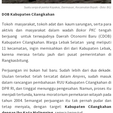
Suatu senja di pantai Kayakas, Darmasari, Kecamatan Bayah.–(foto: BG)
DOB Kabupaten Cilangkahan
Tokoh masyarakat, tokoh adat dan kaum sarungan, serta para
aktivis dan masyarakat dalam wadah
Bakor PKC
tengah
berjuang untuk terwujudnya Daerah Otonomi Baru (CDOB)
Kabupaten Cilangkahan. Warga Lebak Selatan yang meliputi
11 kecamatan, ingin memisahkan diri dari Kabupaten Lebak,
karena merasa terlalu jauh dari pusat pemerintahan di
Rangkasbitung.
Perjuangan ini bukan hal baru. Sudah lebih dari dua dekade.
Usulan tersebut telah tercatat dalam
Ampres
, sudah masuk
dalam rancangan pembahasan RUU Kabupaten Cilangkahan di
DPR RI, dan tinggal menunggu pengesahan. Namun, proses itu
menjadi tertunda, karena moratorium pemekaran wilayah pada
tahun 2004. Semangat perjuangan itu tak pernah pudar dan
tetap menyala, dengan target:
Kabupaten Cilangkahan
dengan Ibu Kota Malingping
, segera terwujud.