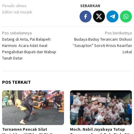
Penulis: dimas
SEBARKAN
Editor: edi murpik
Navigasi
Pos sebelumnya
Pos berikutnya
Datang di Anta, Pai Balapeh:
Budaya Baduy Terancam: Diskusi
pos
Harmoni Acara Adat Awal
“Sasapton” Soroti Krisis Kearifan
Pengabdian Bupati dan Wabup
Lokal
Tanah Datar
POS TERKAIT
Turnamen Pencak Silat
Moch. Nabil Jayabaya Tutup