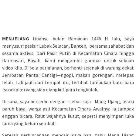
MENJELANG
tibanya bulan Ramadan 1446 H lalu, saya
menyusuri pesisir Lebak Selatan, Banten, bersama sahabat dan
sesama aktivis. Dari Pasir Putih di Kecamatan Cihara hingga
Darmasari, Bayah, kami mengambil gambar untuk sebuah
video klip. Di sela perjalanan, berhenti sejenak di warung dekat
Jembatan Pantai Cantigi—ngopi, makan gorengan, melepas
lelah. Tak jauh dari tempat itu, terlihat tumpukan batu bara
(stockpile) yang siap diangkut para tengkulak.
Di sana, saya bertemu dengan—sebut saja—Mang Ujang, lelaki
paruh baya, warga asli Kecamatan Cihara. Awalnya ia tampak
enggan bicara. Raut wajahnya kusut, seperti menyimpan luka
lama yang belum sembuh.
Setelah perbincangan mencair, saya baru tahu: Mang Ujang