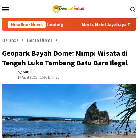
Loncat
Menu
ke
Mobile
konten
Headline News
Moch. Nabil Jayabaya Tutup Turnamen Sepak Bola Piala BI
Beranda
Berita Utama
Geopark Bayah Dome: Mimpi Wisata di
Tengah Luka Tambang Batu Bara Ilegal
Bg-Admin
17 April 2025
1562 Dilihat