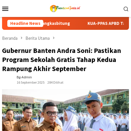
Loncat
Menu
ke
Mobile
konten
KUA-PPAS APBD Tanah Datar 2027 Disepakati, DPRD dan Pemk
Headline News
Beranda
Berita Utama
Gubernur Banten Andra Soni: Pastikan
Program Sekolah Gratis Tahap Kedua
Rampung Akhir September
Bg-Admin
16 September 2025
284 Dilihat