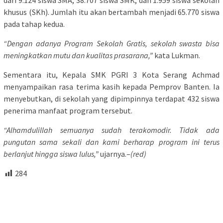
dari 9.124 siswa SMA, 38.707 siswa SMK, dan 1.959 siswa sekolah
khusus (SKh). Jumlah itu akan bertambah menjadi 65.770 siswa
pada tahap kedua.
“Dengan adanya Program Sekolah Gratis, sekolah swasta bisa
meningkatkan mutu dan kualitas prasarana,”
kata Lukman.
Sementara itu, Kepala SMK PGRI 3 Kota Serang Achmad
menyampaikan rasa terima kasih kepada Pemprov Banten. Ia
menyebutkan, di sekolah yang dipimpinnya terdapat 432 siswa
penerima manfaat program tersebut.
“Alhamdulillah semuanya sudah terakomodir. Tidak ada
pungutan sama sekali dan kami berharap program ini terus
berlanjut hingga siswa lulus,”
ujarnya.–
(red)
284