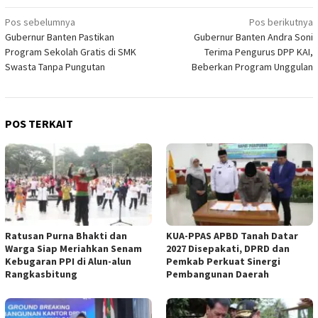
Navigasi
Pos sebelumnya
Pos berikutnya
Gubernur Banten Pastikan
Gubernur Banten Andra Soni
pos
Program Sekolah Gratis di SMK
Terima Pengurus DPP KAI,
Swasta Tanpa Pungutan
Beberkan Program Unggulan
POS TERKAIT
Ratusan Purna Bhakti dan
KUA-PPAS APBD Tanah Datar
Warga Siap Meriahkan Senam
2027 Disepakati, DPRD dan
Kebugaran PPI di Alun-alun
Pemkab Perkuat Sinergi
Rangkasbitung
Pembangunan Daerah