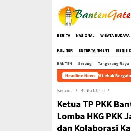
Loncat
ke
konten
BERITA
NASIONAL
WISATA BUDAYA
KULINER
ENTERTAINMENT
BISNIS 
BANTEN
Serang
Tangerang Raya
KWRI Lebak Bergabung dengan PPI Gelar Sena
Headline News
Beranda
Berita Utama
Ketua TP PKK Bant
Lomba HKG PKK J
dan Kolaborasi K