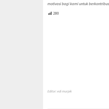
motivasi bagi kami untuk berkontribu
280
Editor: edi murpik