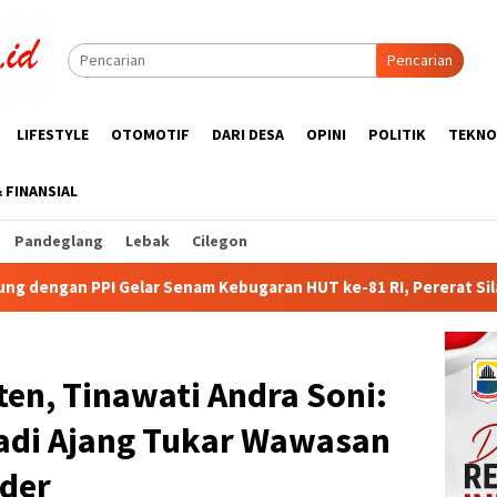
Pencarian
LIFESTYLE
OTOMOTIF
DARI DESA
OPINI
POLITIK
TEKNO
& FINANSIAL
Pandeglang
Lebak
Cilegon
m Kebugaran HUT ke-81 RI, Pererat Silaturahmi Wartawan dan P
en, Tinawati Andra Soni:
adi Ajang Tukar Wawasan
ader