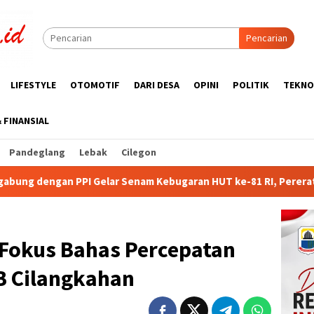
Pencarian
LIFESTYLE
OTOMOTIF
DARI DESA
OPINI
POLITIK
TEKNO
& FINANSIAL
Pandeglang
Lebak
Cilegon
nam Kebugaran HUT ke-81 RI, Pererat Silaturahmi Wartawan dan
 Fokus Bahas Percepatan
 Cilangkahan