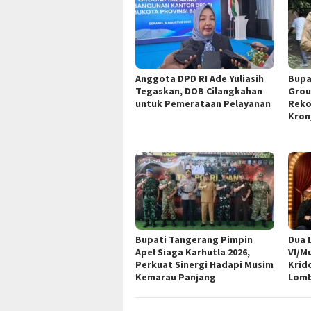
Anggota DPD RI Ade Yuliasih
Bupa
Tegaskan, DOB Cilangkahan
Grou
untuk Pemerataan Pelayanan
Reko
Kron
Bupati Tangerang Pimpin
Dua 
Apel Siaga Karhutla 2026,
VI/M
Perkuat Sinergi Hadapi Musim
Krid
Kemarau Panjang
Lomb