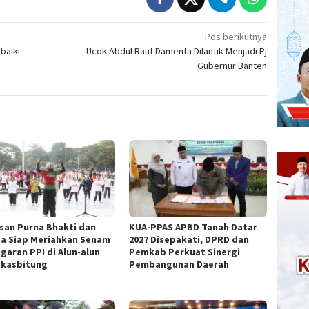
Pos berikutnya
baiki
Ucok Abdul Rauf Damenta Dilantik Menjadi Pj
Gubernur Banten
san Purna Bhakti dan
KUA-PPAS APBD Tanah Datar
a Siap Meriahkan Senam
2027 Disepakati, DPRD dan
garan PPI di Alun-alun
Pemkab Perkuat Sinergi
kasbitung
Pembangunan Daerah