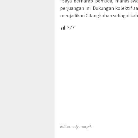
“Saya berharap pemuda, mahasiswa
perjuangan ini. Dukungan kolektif 
menjadikan Cilangkahan sebagai kab
377
Editor: edy murpik