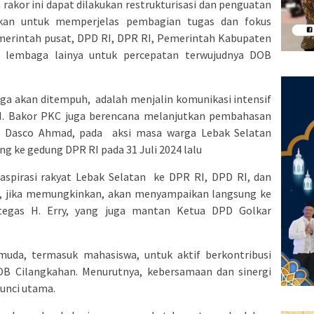
akor ini dapat dilakukan restrukturisasi dan penguatan
ukan untuk memperjelas pembagian tugas dan fokus
rintah pusat, DPD RI, DPR RI, Pemerintah Kabupaten
 lembaga lainya untuk percepatan terwujudnya DOB
uga akan ditempuh, adalah menjalin komunikasi intensif
II. Bakor PKC juga berencana melanjutkan pembahasan
i Dasco Ahmad, pada aksi masa warga Lebak Selatan
ng ke gedung DPR RI pada 31 Juli 2024 lalu
pirasi rakyat Lebak Selatan ke DPR RI, DPD RI, dan
, jika memungkinkan, akan menyampaikan langsung ke
 tegas H. Erry, yang juga mantan Ketua DPD Golkar
muda, termasuk mahasiswa, untuk aktif berkontribusi
 Cilangkahan. Menurutnya, kebersamaan dan sinergi
unci utama.