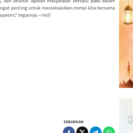
, dan seluruh lapisan masyarakat bersatu padu dalam
sangat penting untuk merealisasikan mimpi kita bersama
upaten,” tegasnya.
—(red)
SEBARKAN