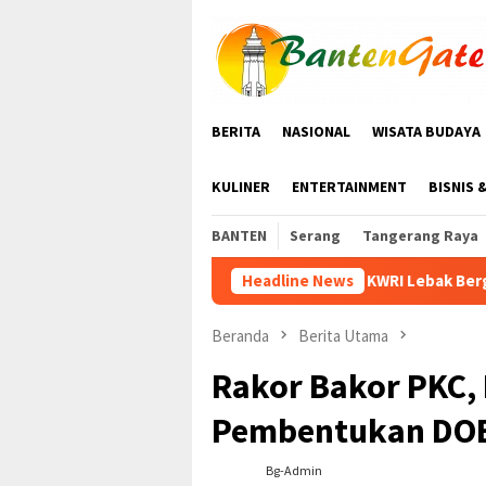
Loncat
ke
konten
BERITA
NASIONAL
WISATA BUDAYA
KULINER
ENTERTAINMENT
BISNIS 
BANTEN
Serang
Tangerang Raya
KWRI Lebak Bergabung dengan PPI Gelar Se
Headline News
Beranda
Berita Utama
Rakor Bakor PKC,
Pembentukan DOB
Bg-Admin