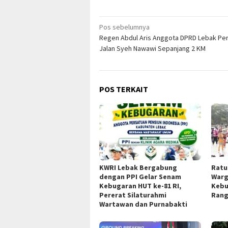
Navigasi
Pos sebelumnya
Regen Abdul Aris Anggota DPRD Lebak Per
pos
Jalan Syeh Nawawi Sepanjang 2 KM
POS TERKAIT
KWRI Lebak Bergabung
Ratu
dengan PPI Gelar Senam
Warg
Kebugaran HUT ke-81 RI,
Kebu
Pererat Silaturahmi
Rang
Wartawan dan Purnabakti