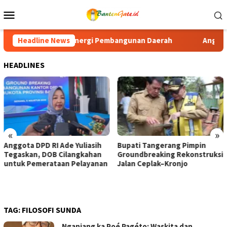
Loncat
Menu
ke
Mobile
konten
bangunan Daerah
Headline News
Anggota DPD RI Ade Yuliasih Tegaskan,
HEADLINES
«
»
Anggota DPD RI Ade Yuliasih
Bupati Tangerang Pimpin
Tegaskan, DOB Cilangkahan
Groundbreaking Rekonstruksi
untuk Pemerataan Pelayanan
Jalan Ceplak–Kronjo
TAG:
FILOSOFI SUNDA
Nganjang ka Poé Pagéto: Waskita dan