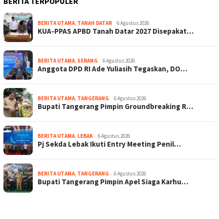
BERITA TERPOPULER
BERITA UTAMA
,
TANAH DATAR
6 Agustus 2026
KUA-PPAS APBD Tanah Datar 2027 Disepakat…
BERITA UTAMA
,
SERANG
6 Agustus 2026
Anggota DPD RI Ade Yuliasih Tegaskan, DO…
BERITA UTAMA
,
TANGERANG
6 Agustus 2026
Bupati Tangerang Pimpin Groundbreaking R…
BERITA UTAMA
,
LEBAK
6 Agustus 2026
Pj Sekda Lebak Ikuti Entry Meeting Penil…
BERITA UTAMA
,
TANGERANG
6 Agustus 2026
Bupati Tangerang Pimpin Apel Siaga Karhu…