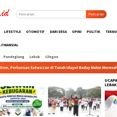
Pencarian
LIFESTYLE
OTOMOTIF
DARI DESA
OPINI
POLITIK
TEKNO
& FINANSIAL
Pandeglang
Lebak
Cilegon
iar di Tanah Ulayat Baduy Makin Meresahkan
Rumah Terli
UCAPA
LEBAK
»