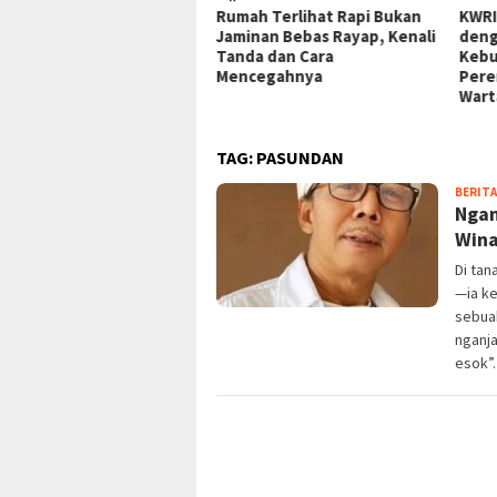
o Kanekes Oom,
Rumah Terlihat Rapi Bukan
KWRI
buruan Satwa Liar di
Jaminan Bebas Rayap, Kenali
deng
ah Ulayat Baduy Makin
Tanda dan Cara
Kebu
resahkan
Mencegahnya
Pere
Wart
TAG:
PASUNDAN
BERITA
Ngan
Wina
Di ta
—ia k
sebua
nganja
esok”.