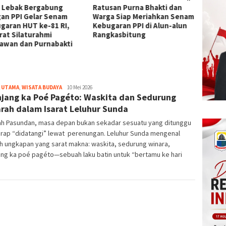
 Lebak Bergabung
Ratusan Purna Bhakti dan
KUA-P
an PPI Gelar Senam
Warga Siap Meriahkan Senam
2027 D
garan HUT ke-81 RI,
Kebugaran PPI di Alun-alun
Pemkab
rat Silaturahmi
Rangkasbitung
Pemba
awan dan Purnabakti
 UTAMA
,
WISATA BUDAYA
bg-
10 Mei 2026
jang ka Poé Pagéto: Waskita dan Sedurung
admin
rah dalam Isarat Leluhur Sunda
nah Pasundan, masa depan bukan sekadar sesuatu yang ditunggu
erap “didatangi” lewat perenungan. Leluhur Sunda mengenal
h ungkapan yang sarat makna: waskita, sedurung winara,
ng ka poé pagéto—sebuah laku batin untuk “bertamu ke hari