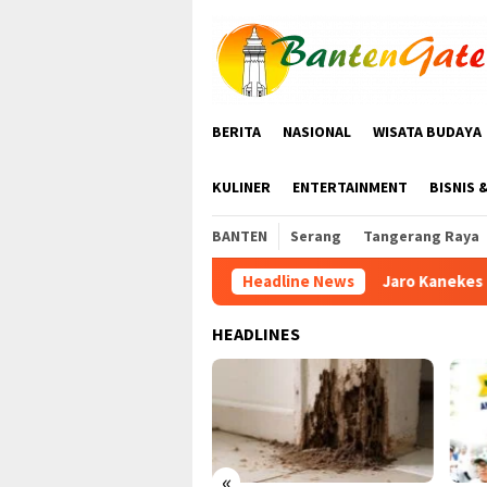
Loncat
tutup
ke
konten
BERITA
NASIONAL
WISATA BUDAYA
KULINER
ENTERTAINMENT
BISNIS 
BANTEN
Serang
Tangerang Raya
Jaro Kanekes Oom, Perburuan Satwa L
Headline News
HEADLINES
«