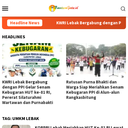
Loncat
Menu
ke
Mobile
konten
ak Bergabung dengan PPI Gelar Senam Kebugaran HUT ke-81 RI, 
Headline News
HEADLINES
«
»
KWRI Lebak Bergabung
Ratusan Purna Bhakti dan
dengan PPI Gelar Senam
Warga Siap Meriahkan Senam
Kebugaran HUT ke-81 RI,
Kebugaran PPI di Alun-alun
Pererat Silaturahmi
Rangkasbitung
Wartawan dan Purnabakti
TAG:
UMKM LEBAK
KORPRI Lebak Meriahkan HUT Ke-81 RI Lewat