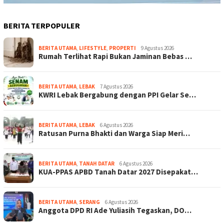
BERITA TERPOPULER
BERITA UTAMA
,
LIFESTYLE
,
PROPERTI
9 Agustus 2026
Rumah Terlihat Rapi Bukan Jaminan Bebas …
BERITA UTAMA
,
LEBAK
7 Agustus 2026
KWRI Lebak Bergabung dengan PPI Gelar Se…
BERITA UTAMA
,
LEBAK
6 Agustus 2026
Ratusan Purna Bhakti dan Warga Siap Meri…
BERITA UTAMA
,
TANAH DATAR
6 Agustus 2026
KUA-PPAS APBD Tanah Datar 2027 Disepakat…
BERITA UTAMA
,
SERANG
6 Agustus 2026
Anggota DPD RI Ade Yuliasih Tegaskan, DO…