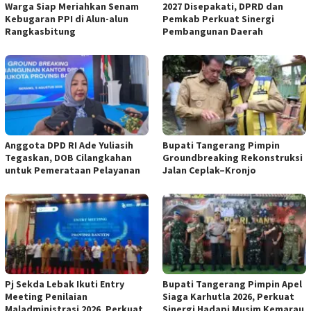
Warga Siap Meriahkan Senam
2027 Disepakati, DPRD dan
Kebugaran PPI di Alun-alun
Pemkab Perkuat Sinergi
Rangkasbitung
Pembangunan Daerah
Anggota DPD RI Ade Yuliasih
Bupati Tangerang Pimpin
Tegaskan, DOB Cilangkahan
Groundbreaking Rekonstruksi
untuk Pemerataan Pelayanan
Jalan Ceplak–Kronjo
Pj Sekda Lebak Ikuti Entry
Bupati Tangerang Pimpin Apel
Meeting Penilaian
Siaga Karhutla 2026, Perkuat
Maladministrasi 2026, Perkuat
Sinergi Hadapi Musim Kemarau