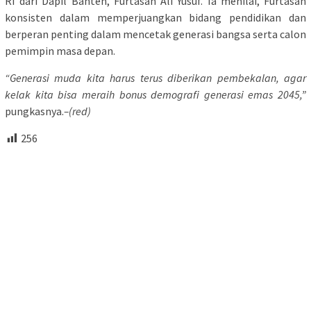
RI dari Dapil Banten, Furtasan Ali Yusuf. Ia menilai, Furtasan
konsisten dalam memperjuangkan bidang pendidikan dan
berperan penting dalam mencetak generasi bangsa serta calon
pemimpin masa depan.
“Generasi muda kita harus terus diberikan pembekalan, agar
kelak kita bisa meraih bonus demografi generasi emas 2045,”
pungkasnya.
–(red)
256