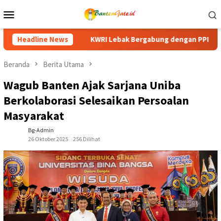
Loncat
Menu
ke
Mobile
konten
gabung dengan PPI Gelar Senam Kebugaran HUT ke-81 RI, Pererat
Headline News
Beranda
Berita Utama
Wagub Banten Ajak Sarjana Uniba
Berkolaborasi Selesaikan Persoalan
Masyarakat
Bg-Admin
26 Oktober 2025
256 Dilihat