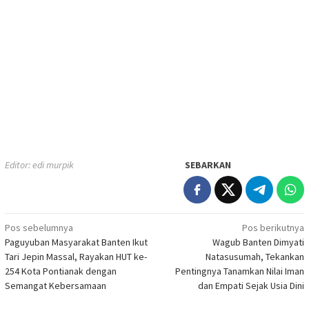
Editor: edi murpik
SEBARKAN
Navigasi
Pos sebelumnya
Pos berikutnya
Paguyuban Masyarakat Banten Ikut
Wagub Banten Dimyati
pos
Tari Jepin Massal, Rayakan HUT ke-
Natasusumah, Tekankan
254 Kota Pontianak dengan
Pentingnya Tanamkan Nilai Iman
Semangat Kebersamaan
dan Empati Sejak Usia Dini