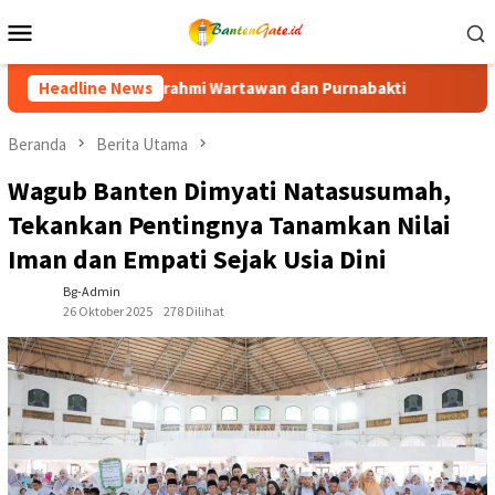
Loncat
Menu
ke
Mobile
konten
an Purnabakti
Headline News
Ratusan Purna Bhakti dan Warga Siap Meri
Beranda
Berita Utama
Wagub Banten Dimyati Natasusumah,
Tekankan Pentingnya Tanamkan Nilai
Iman dan Empati Sejak Usia Dini
Bg-Admin
26 Oktober 2025
278 Dilihat