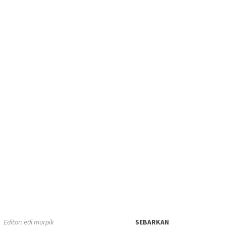
Editor: edi murpik
SEBARKAN