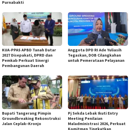
Purnabakti
KUA-PPAS APBD Tanah Datar
Anggota DPD RI Ade Yuliasih
2027 Disepakati, DPRD dan
Tegaskan, DOB Cilangkahan
Pemkab Perkuat Sinergi
untuk Pemerataan Pelayanan
Pembangunan Daerah
Bupati Tangerang Pimpin
Pj Sekda Lebak Ikuti Entry
Groundbreaking Rekonstruksi
Meeting Penilaian
Jalan Ceplak–Kronjo
Maladministrasi 2026, Perkuat
Komitmen Tingkatkan