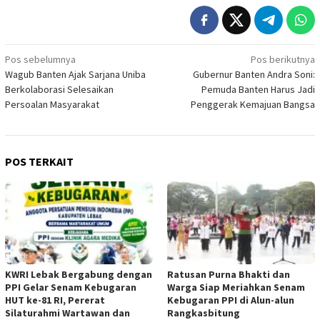
Navigasi
Pos sebelumnya
Pos berikutnya
Wagub Banten Ajak Sarjana Uniba
Gubernur Banten Andra Soni:
pos
Berkolaborasi Selesaikan
Pemuda Banten Harus Jadi
Persoalan Masyarakat
Penggerak Kemajuan Bangsa
POS TERKAIT
KWRI Lebak Bergabung dengan
Ratusan Purna Bhakti dan
PPI Gelar Senam Kebugaran
Warga Siap Meriahkan Senam
HUT ke-81 RI, Pererat
Kebugaran PPI di Alun-alun
Silaturahmi Wartawan dan
Rangkasbitung