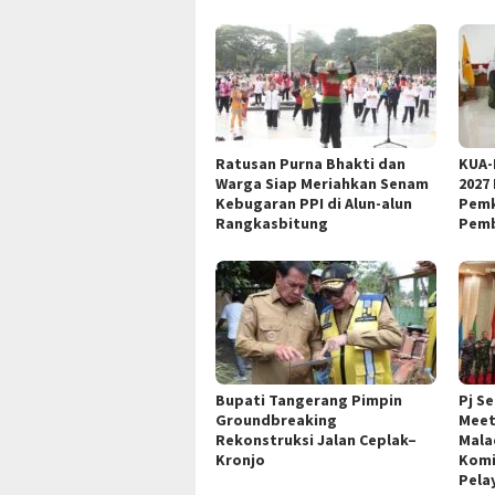
Ratusan Purna Bhakti dan
KUA-
Warga Siap Meriahkan Senam
2027
Kebugaran PPI di Alun-alun
Pemk
Rangkasbitung
Pemb
Bupati Tangerang Pimpin
Pj S
Groundbreaking
Meet
Rekonstruksi Jalan Ceplak–
Mala
Kronjo
Komi
Pela