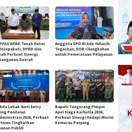
PPAS APBD Tanah Datar
Anggota DPD RI Ade Yuliasih
 Disepakati, DPRD dan
Tegaskan, DOB Cilangkahan
ab Perkuat Sinergi
untuk Pemerataan Pelayanan
angunan Daerah
ekda Lebak Ikuti Entry
Bupati Tangerang Pimpin
ing Penilaian
Apel Siaga Karhutla 2026,
dministrasi 2026, Perkuat
Perkuat Sinergi Hadapi Musim
tmen Tingkatkan
Kemarau Panjang
yanan Publik