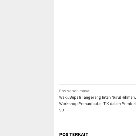
Navigasi
Pos sebelumnya
Wakil Bupati Tangerang Intan Nurul Hikmah
pos
Workshop Pemanfaatan TIK dalam Pembela
SD
POS TERKAIT