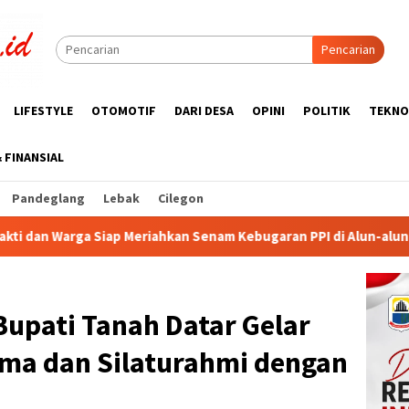
Pencarian
LIFESTYLE
OTOMOTIF
DARI DESA
OPINI
POLITIK
TEKNO
& FINANSIAL
Pandeglang
Lebak
Cilegon
hkan Senam Kebugaran PPI di Alun-alun Rangkasbitung
KU
Bupati Tanah Datar Gelar
ma dan Silaturahmi dengan