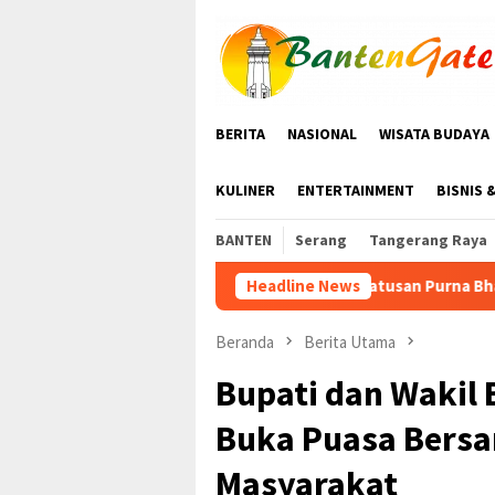
Loncat
ke
konten
BERITA
NASIONAL
WISATA BUDAYA
KULINER
ENTERTAINMENT
BISNIS 
BANTEN
Serang
Tangerang Raya
Ratusan Purna Bhakti dan Warga Siap Meria
Headline News
Beranda
Berita Utama
Bupati dan Wakil 
Buka Puasa Bersa
Masyarakat