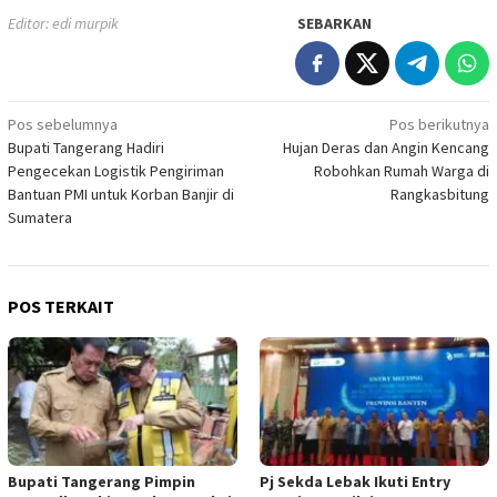
Editor: edi murpik
SEBARKAN
Navigasi
Pos sebelumnya
Pos berikutnya
Bupati Tangerang Hadiri
Hujan Deras dan Angin Kencang
pos
Pengecekan Logistik Pengiriman
Robohkan Rumah Warga di
Bantuan PMI untuk Korban Banjir di
Rangkasbitung
Sumatera
POS TERKAIT
Bupati Tangerang Pimpin
Pj Sekda Lebak Ikuti Entry