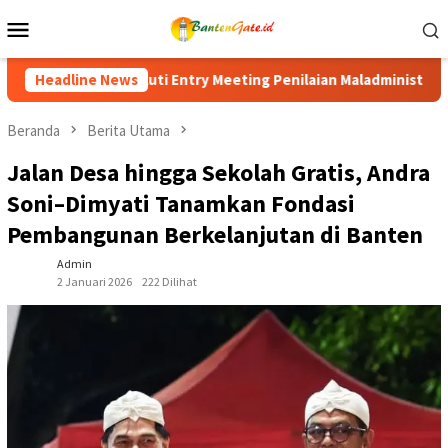
Loncat
Menu
ke
Mobile
konten
 Penilaian Maladministrasi 2026, Perkuat Komitmen Tingkatkan Pe
Headline News
Beranda
Berita Utama
Jalan Desa hingga Sekolah Gratis, Andra
Soni–Dimyati Tanamkan Fondasi
Pembangunan Berkelanjutan di Banten
Admin
2 Januari 2026
222 Dilihat