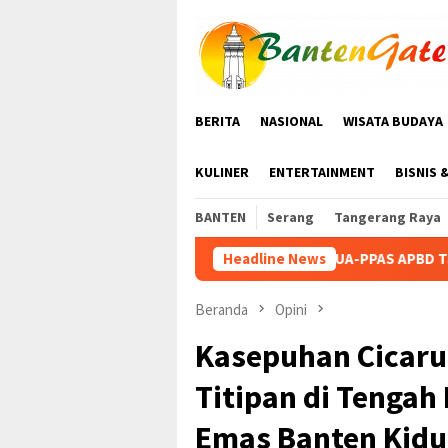
Loncat
ke
konten
BERITA
NASIONAL
WISATA BUDAYA
KULINER
ENTERTAINMENT
BISNIS 
BANTEN
Serang
Tangerang Raya
KUA-PPAS APBD Tanah Datar 2027 Disepakati, D
Headline News
Beranda
Opini
Kasepuhan Cicar
Titipan di Tenga
Emas Banten Kidu