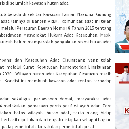
is di sejumlah kawasan hutan adat.
ucub berada di sekitar kawasan Taman Nasional Gunung
dat lainnya di Banten Kidul, komunitas adat ini telah
 melalui Peraturan Daerah Nomor 8 Tahun 2015 tentang
mberdayaan Masyarakat Hukum Adat Kasepuhan. Meski
icarucub belum memperoleh pengakuan resmi hutan adat
mpang dan Kasepuhan Adat Cisungsang yang telah
t melalui Surat Keputusan Kementerian Lingkungan
 2020. Wilayah hutan adat Kasepuhan Cicarucub masih
m. Kondisi ini membuat kawasan adat rentan terhadap
adat sekaligus perlawanan damai, masyarakat adat
4 melakukan pemetaan partisipatif wilayah adat. Para
akan batas wilayah, hutan adat, serta ruang hidup
g berhasil dipetakan dan tengah disiapkan sebagai bagian
epada pemerintah daerah dan pemerintah pusat.