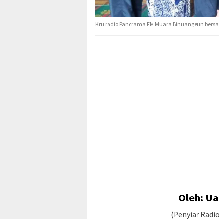
Kru radio Panorama FM Muara Binuangeun bersam
Oleh: U
(Penyiar Radi