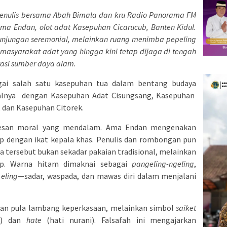
enulis bersama Abah Bimala dan kru Radio Panorama FM
ma Endan, olot adat Kasepuhan Cicarucub, Banten Kidul.
unjungan seremonial, melainkan ruang menimba pepeling
r masyarakat adat yang hingga kini tetap dijaga di tengah
tasi sumber daya alam.
gai salah satu kasepuhan tua dalam bentang budaya
halnya dengan Kasepuhan Adat Cisungsang, Kasepuhan
, dan Kasepuhan Citorek.
 pesan moral yang mendalam. Ama Endan mengenakan
p dengan ikat kepala khas. Penulis dan rombongan pun
na tersebut bukan sekadar pakaian tradisional, melainkan
dup. Warna hitam dimaknai sebagai
pangeling-ngeling
,
a
eling
—sadar, waspada, dan mawas diri dalam menjalani
ukan pula lambang keperkasaan, melainkan simbol
saiket
l) dan
hate
(hati nurani). Falsafah ini mengajarkan