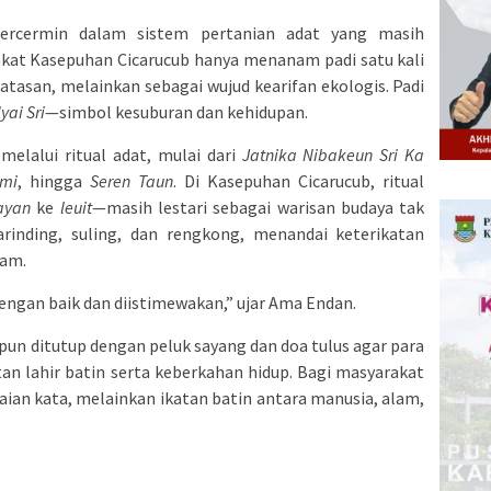
rcermin dalam sistem pertanian adat yang masih
rakat Kasepuhan Cicarucub hanya menanam padi satu kali
tasan, melainkan sebagai wujud kearifan ekologis. Padi
yai Sri
—simbol kesuburan dan kehidupan.
 melalui ritual adat, mulai dari
Jatnika Nibakeun Sri Ka
umi
, hingga
Seren Taun
. Di Kasepuhan Cicarucub, ritual
ayan
ke
leuit
—masih lestari sebagai warisan budaya tak
karinding, suling, dan rengkong, menandai keterikatan
lam.
dengan baik dan diistimewakan,” ujar Ama Endan.
pun ditutup dengan peluk sayang dan doa tulus agar para
tan lahir batin serta keberkahan hidup. Bagi masyarakat
ian kata, melainkan ikatan batin antara manusia, alam,