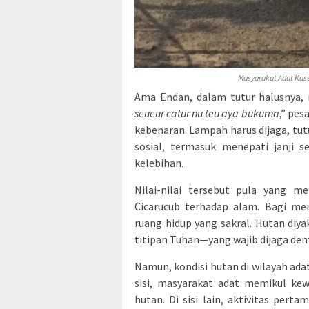
Masyarakat Adat Kas
Ama Endan, dalam tutur halusnya
seueur catur nu teu aya bukurna
,” pes
kebenaran. Lampah harus dijaga, tut
sosial, termasuk menepati janji s
kelebihan.
Nilai-nilai tersebut pula yang 
Cicarucub terhadap alam. Bagi me
ruang hidup yang sakral. Hutan diya
titipan Tuhan—yang wajib dijaga de
Namun, kondisi hutan di wilayah ada
sisi, masyarakat adat memikul kew
hutan. Di sisi lain, aktivitas per