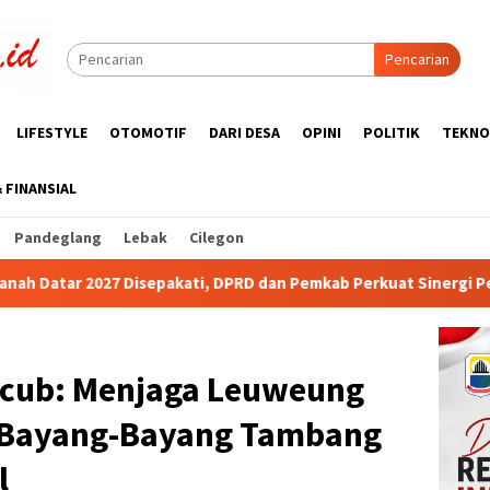
Pencarian
LIFESTYLE
OTOMOTIF
DARI DESA
OPINI
POLITIK
TEKNO
& FINANSIAL
Pandeglang
Lebak
Cilegon
PRD dan Pemkab Perkuat Sinergi Pembangunan Daerah
An
ucub: Menjaga Leuweung
h Bayang-Bayang Tambang
l