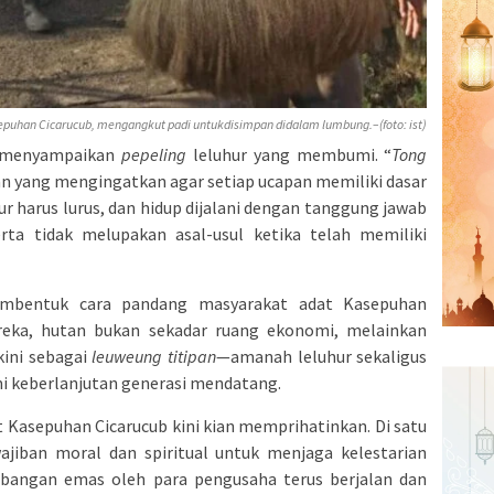
epuhan Cicarucub, mengangkut padi untukdisimpan didalam lumbung.–(foto: ist)
, menyampaikan
pepeling
leluhur yang membumi. “
Tong
an yang mengingatkan agar setiap ucapan memiliki dasar
ur harus lurus, dan hidup dijalani dengan tanggung jawab
erta tidak melupakan asal-usul ketika telah memiliki
membentuk cara pandang masyarakat adat Kasepuhan
reka, hutan bukan sekadar ruang ekonomi, melainkan
kini sebagai
leuweung titipan
—amanah leluhur sekaligus
mi keberlanjutan generasi mendatang.
t Kasepuhan Cicarucub kini kian memprihatinkan. Di satu
ajiban moral dan spiritual untuk menjaga kelestarian
tambangan emas oleh para pengusaha terus berjalan dan