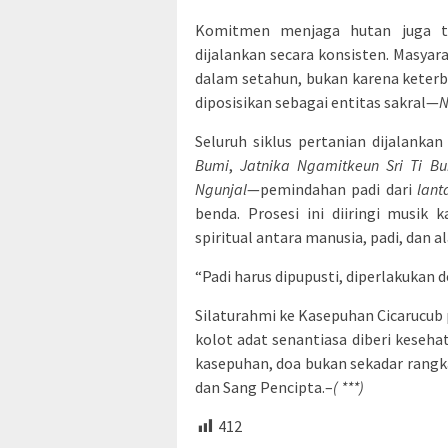
Komitmen menjaga hutan juga te
dijalankan secara konsisten. Masya
dalam setahun, bukan karena keterba
diposisikan sebagai entitas sakral—
N
Seluruh siklus pertanian dijalankan
Bumi
,
Jatnika Ngamitkeun Sri Ti B
Ngunjal
—pemindahan padi dari
lant
benda. Prosesi ini diiringi musik 
spiritual antara manusia, padi, dan a
“Padi harus dipupusti, diperlakukan 
Silaturahmi ke Kasepuhan Cicarucub 
kolot adat senantiasa diberi keseha
kasepuhan, doa bukan sekadar rangka
dan Sang Pencipta.–
( ***)
412