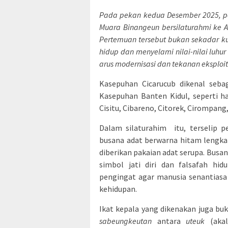
Pada pekan kedua Desember 2025, p
Muara Binangeun bersilaturahmi ke A
Pertemuan tersebut bukan sekadar k
hidup dan menyelami nilai-nilai luhu
arus modernisasi dan tekanan eksploi
Kasepuhan Cicarucub dikenal seba
Kasepuhan Banten Kidul, seperti 
Cisitu, Cibareno, Citorek, Cirompang
Dalam silaturahim itu, terselip
busana adat berwarna hitam lengka
diberikan pakaian adat serupa. Busa
simbol jati diri dan falsafah hi
pengingat agar manusia senantias
kehidupan.
Ikat kepala yang dikenakan juga b
sabeungkeutan
antara
uteuk
(aka