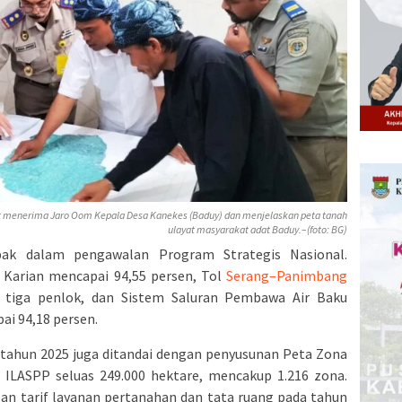
at menerima Jaro Oom Kepala Desa Kanekes (Baduy) dan menjelaskan peta tanah
ulayat masyarakat adat Baduy.–(foto: BG)
k dalam pengawalan Program Strategis Nasional.
Karian mencapai 94,55 persen, Tol
Serang–Panimbang
i tiga penlok, dan Sistem Saluran Pembawa Air Baku
ai 94,18 persen.
, tahun 2025 juga ditandai dengan penyusunan Peta Zona
 ILASPP seluas 249.000 hektare, mencakup 1.216 zona.
pan tarif layanan pertanahan dan tata ruang pada tahun