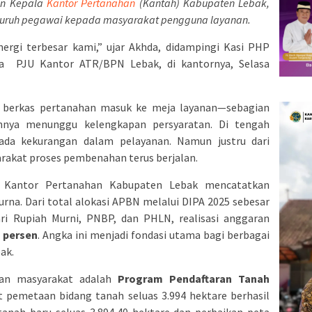
an Kepala
Kantor Pertanahan
(Kantah) Kabupaten Lebak,
luruh pegawai kepada masyarakat pengguna layanan.
ergi terbesar kami,” ujar Akhda, didampingi Kasi PHP
a PJU Kantor ATR/BPN Lebak, di kantornya, Selasa
an berkas pertanahan masuk ke meja layanan—sebagian
innya menunggu kelengkapan persyaratan. Di tengah
ada kekurangan dalam pelayanan. Namun justru dari
yarakat proses pembenahan terus berjalan.
 Kantor Pertanahan Kabupaten Lebak mencatatkan
urna. Dari total alokasi APBN melalui DIPA 2025 sebesar
ri Rupiah Murni, PNBP, dan PHLN, realisasi anggaran
1 persen
. Angka ini menjadi fondasi utama bagi berbagai
ak.
akan masyarakat adalah
Program Pendaftaran Tanah
t pemetaan bidang tanah seluas 3.994 hektare berhasil
 tanah baru seluas 3.894,40 hektare dan perbaikan peta