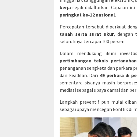
hingga hak tanggungan elektronik, s
kerja
sejak didaftarkan. Capaian i
peringkat ke-12 nasional
.
Percepatan tersebut diperkuat de
tanah serta surat ukur
, dengan 
seluruhnya tercapai 100 persen.
Dalam mendukung iklim investa
pertimbangan teknis pertanahan
penanganan sengketa dan perkara pe
dan keadilan. Dari
49 perkara di p
sementara sisanya masih berprose
mediasi sebagai upaya damai dan ber
Langkah preventif pun mulai diban
sebagai upaya mencegah konflik di 