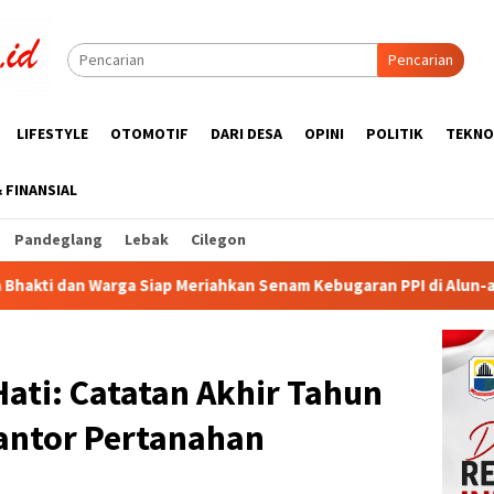
Pencarian
LIFESTYLE
OTOMOTIF
DARI DESA
OPINI
POLITIK
TEKNO
& FINANSIAL
Pandeglang
Lebak
Cilegon
hkan Senam Kebugaran PPI di Alun-alun Rangkasbitung
KU
ati: Catatan Akhir Tahun
antor Pertanahan