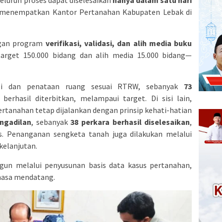
eluruh proses dapat diselesaikan
hanya dalam satu hari
ni menempatkan Kantor Pertanahan Kabupaten Lebak di
ngan program
verifikasi, validasi, dan alih media buku
target 150.000 bidang dan alih media 15.000 bidang—
si dan penataan ruang sesuai RTRW, sebanyak
73
berhasil diterbitkan, melampaui target. Di sisi lain,
rtanahan tetap dijalankan dengan prinsip kehati-hatian
engadilan
, sebanyak
38 perkara berhasil diselesaikan
,
s. Penanganan sengketa tanah juga dilakukan melalui
kelanjutan.
gun melalui penyusunan basis data kasus pertanahan,
masa mendatang.