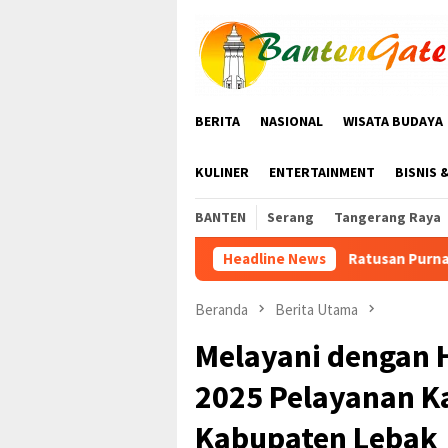
Loncat
ke
konten
BERITA
NASIONAL
WISATA BUDAYA
KULINER
ENTERTAINMENT
BISNIS 
BANTEN
Serang
Tangerang Raya
Ratusan Purna Bhakti dan Warga Siap Meria
Headline News
Beranda
Berita Utama
Melayani dengan H
2025 Pelayanan K
Kabupaten Lebak