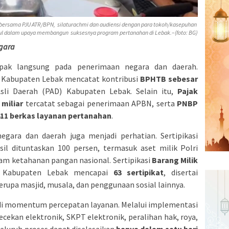
 bersama PJU ATR/BPN, silaturachmi dan audiensi dengan para tokoh/kasepuhan
ul dalam upaya membangun suksesnya program pertanahan di Lebak.–(foto: BG)
egara
pak langsung pada penerimaan negara dan daerah.
 Kabupaten Lebak mencatat kontribusi
BPHTB sebesar
li Daerah (PAD) Kabupaten Lebak. Selain itu,
Pajak
miliar
tercatat sebagai penerimaan APBN, serta
PNBP
411 berkas layanan pertanahan
.
gara dan daerah juga menjadi perhatian. Sertipikasi
il dituntaskan 100 persen, termasuk aset milik Polri
m ketahanan pangan nasional. Sertipikasi
Barang Milik
 Kabupaten Lebak mencapai
63 sertipikat
, disertai
erupa masjid, musala, dan penggunaan sosial lainnya.
adi momentum percepatan layanan. Melalui implementasi
gecekan elektronik, SKPT elektronik, peralihan hak, roya,