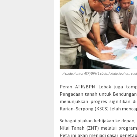
Kepala Kantor ATR/BPN Lebak, Akhda Jauhari, sa
Peran ATR/BPN Lebak juga tampa
Pengadaan tanah untuk Bendungan 
menunjukkan progres signifikan d
Karian–Serpong (KSCS) telah mencap
Sebagai pijakan kebijakan ke depan
Nilai Tanah (ZNT) melalui program
Peta ini akan menjadi dasar peneta