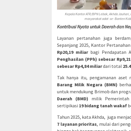
Kepala Kantor ATR/BPN Lebak, Akhda Jauhari,
masyarakat adat se- Banten Kid
Kontribusi Nyata untuk Daerah dan N
Layanan pertanahan juga berdam
Sepanjang 2025, Kantor Pertanahan
Rp20,19 miliar
bagi Pendapatan As
Penghasilan (PPh) sebesar Rp9,21 
sebesar Rp4,84 miliar
dari total
25.
Tak hanya itu, pengamanan aset ne
Barang Milik Negara (BMN)
berhas
untuk mendukung Brimob dan progra
Daerah (BMD)
milik Pemerintah
sertipikasi
19 bidang tanah wakaf
b
Tahun 2025, kata Akhda, juga menj
7 layanan prioritas
, mulai dari pen