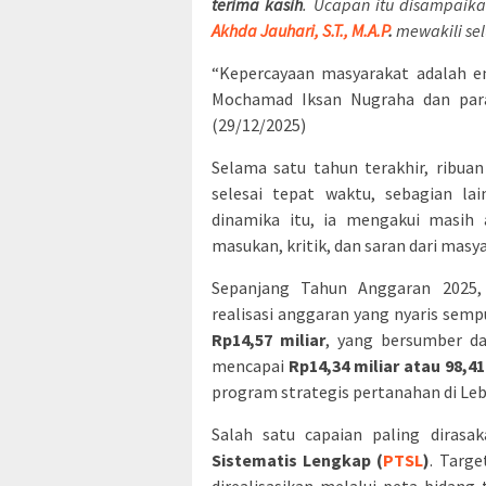
terima kasih
. Ucapan itu disampaik
Akhda Jauhari, S.T., M.A.P
.
mewakili se
“Kepercayaan masyarakat adalah en
Mochamad Iksan Nugraha dan par
(29/12/2025)
Selama satu tahun terakhir, ribu
selesai tepat waktu, sebagian la
dinamika itu, ia mengakui masih 
masukan, kritik, dan saran dari mas
Sepanjang Tahun Anggaran 2025,
realisasi anggaran yang nyaris semp
Rp14,57 miliar
, yang bersumber da
mencapai
Rp14,34 miliar atau 98,4
program strategis pertanahan di Leb
Salah satu capaian paling diras
Sistematis Lengkap (
PTSL
)
. Targe
direalisasikan melalui peta bidang