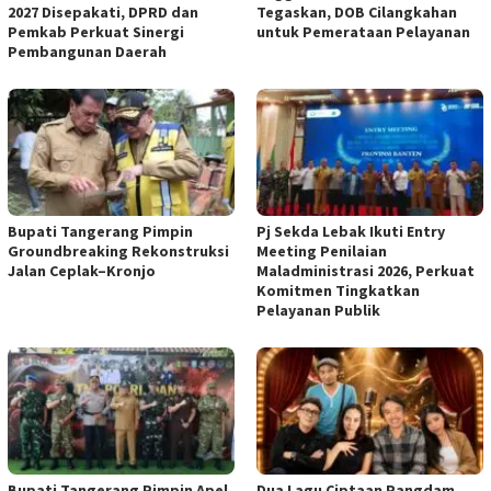
2027 Disepakati, DPRD dan
Tegaskan, DOB Cilangkahan
Pemkab Perkuat Sinergi
untuk Pemerataan Pelayanan
Pembangunan Daerah
Bupati Tangerang Pimpin
Pj Sekda Lebak Ikuti Entry
Groundbreaking Rekonstruksi
Meeting Penilaian
Jalan Ceplak–Kronjo
Maladministrasi 2026, Perkuat
Komitmen Tingkatkan
Pelayanan Publik
Bupati Tangerang Pimpin Apel
Dua Lagu Ciptaan Pangdam