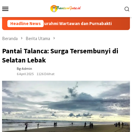
Loncat
Menu
ke
Mobile
konten
dan Purnabakti
Headline News
Ratusan Purna Bhakti dan Warga Siap Mer
Beranda
Berita Utama
Pantai Talanca: Surga Tersembunyi di
Selatan Lebak
Bg-Admin
6 April 2025
1126 Dilihat