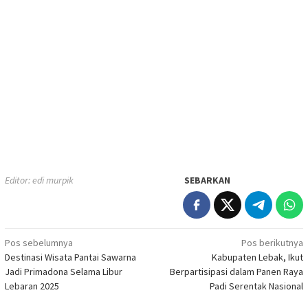
Editor: edi murpik
SEBARKAN
Navigasi
Pos sebelumnya
Pos berikutnya
Destinasi Wisata Pantai Sawarna
Kabupaten Lebak, Ikut
pos
Jadi Primadona Selama Libur
Berpartisipasi dalam Panen Raya
Lebaran 2025
Padi Serentak Nasional