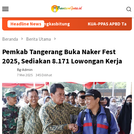
Loncat
Menu
ke
Mobile
konten
KUA-PPAS APBD Tanah Datar 2027 Disepakati, DPRD dan Pemk
Headline News
Beranda
Berita Utama
Pemkab Tangerang Buka Naker Fest
2025, Sediakan 8.171 Lowongan Kerja
Bg-Admin
7 Mei 2025
345 Dilihat