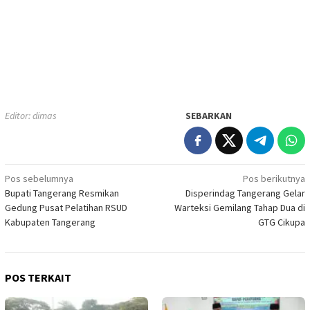
Editor: dimas
SEBARKAN
Navigasi
Pos sebelumnya
Pos berikutnya
Bupati Tangerang Resmikan
Disperindag Tangerang Gelar
pos
Gedung Pusat Pelatihan RSUD
Warteksi Gemilang Tahap Dua di
Kabupaten Tangerang
GTG Cikupa
POS TERKAIT