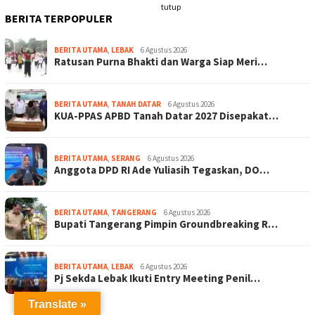
tutup
BERITA TERPOPULER
BERITA UTAMA
,
LEBAK
6 Agustus 2026
Ratusan Purna Bhakti dan Warga Siap Meri…
BERITA UTAMA
,
TANAH DATAR
6 Agustus 2026
KUA-PPAS APBD Tanah Datar 2027 Disepakat…
BERITA UTAMA
,
SERANG
6 Agustus 2026
Anggota DPD RI Ade Yuliasih Tegaskan, DO…
BERITA UTAMA
,
TANGERANG
6 Agustus 2026
Bupati Tangerang Pimpin Groundbreaking R…
BERITA UTAMA
,
LEBAK
6 Agustus 2026
Pj Sekda Lebak Ikuti Entry Meeting Penil…
Translate »