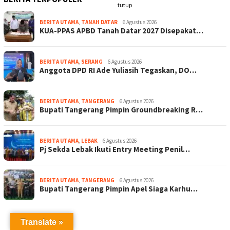
tutup
BERITA UTAMA
,
TANAH DATAR
6 Agustus 2026
KUA-PPAS APBD Tanah Datar 2027 Disepakat…
BERITA UTAMA
,
SERANG
6 Agustus 2026
Anggota DPD RI Ade Yuliasih Tegaskan, DO…
BERITA UTAMA
,
TANGERANG
6 Agustus 2026
Bupati Tangerang Pimpin Groundbreaking R…
BERITA UTAMA
,
LEBAK
6 Agustus 2026
Pj Sekda Lebak Ikuti Entry Meeting Penil…
BERITA UTAMA
,
TANGERANG
6 Agustus 2026
Bupati Tangerang Pimpin Apel Siaga Karhu…
Translate »