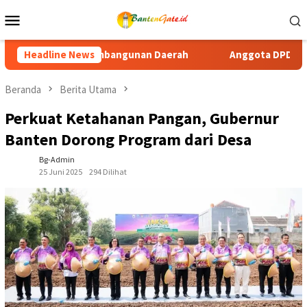
Loncat
Menu
ke
Mobile
konten
h
Headline News
Anggota DPD RI Ade Yuliasih Tegaskan, DOB Cilangkah
Beranda
Berita Utama
Perkuat Ketahanan Pangan, Gubernur
Banten Dorong Program dari Desa
Bg-Admin
25 Juni 2025
294 Dilihat