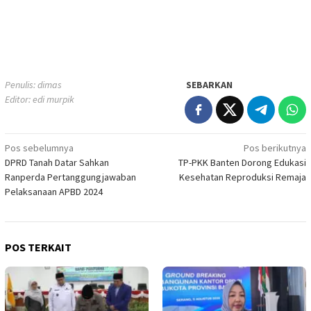
Penulis: dimas
SEBARKAN
Editor: edi murpik
Navigasi
Pos sebelumnya
Pos berikutnya
DPRD Tanah Datar Sahkan
TP-PKK Banten Dorong Edukasi
pos
Ranperda Pertanggungjawaban
Kesehatan Reproduksi Remaja
Pelaksanaan APBD 2024
POS TERKAIT