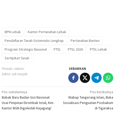
BPN Lebak
Kantor Pertanahan Lebak
Pendaftaran Tanah Sistematis Lengkap
Pertanahan Banten
Program Strategis Nasional
PTSL
PTSL 2026
PTSL Lebak
Sertipikat Tanah
Penulis: ridwan
SEBARKAN
Editor: edi murpik
Navigasi
Pos sebelumnya
Pos berikutnya
Babak Baru Badan Gizi Nasional:
Wabup Tangerang Intan, Buka
pos
Usai Pimpinan Dirombak total, Kini
Sosialisasi Penguatan Posbakum
Kantor BGN Digeledah Kejagung!
di Tigaraksa