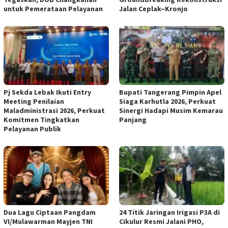
untuk Pemerataan Pelayanan
Jalan Ceplak–Kronjo
Pj Sekda Lebak Ikuti Entry
Bupati Tangerang Pimpin Apel
Meeting Penilaian
Siaga Karhutla 2026, Perkuat
Maladministrasi 2026, Perkuat
Sinergi Hadapi Musim Kemarau
Komitmen Tingkatkan
Panjang
Pelayanan Publik
Dua Lagu Ciptaan Pangdam
24 Titik Jaringan Irigasi P3A di
VI/Mulawarman Mayjen TNI
Cikulur Resmi Jalani PHO,