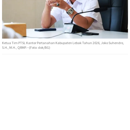
Ketua Tim PTSL Kantor Pertanahan Kabupaten Lebak Tahun 2026, Joko Suhendro,
S.H., M.H., QRMP.--(Foto: dok/BG)