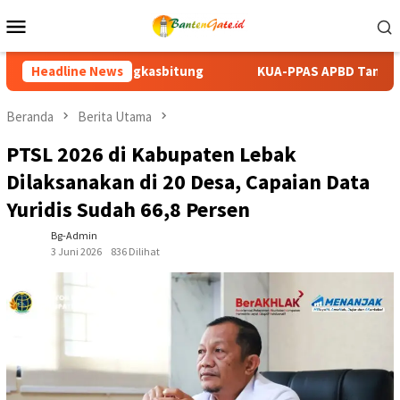
Loncat
Menu
ke
Mobile
konten
KUA-PPAS APBD Tanah Datar 2027 Disepakati, DPRD dan Pemka
Headline News
Beranda
Berita Utama
PTSL 2026 di Kabupaten Lebak
Dilaksanakan di 20 Desa, Capaian Data
Yuridis Sudah 66,8 Persen
Bg-Admin
3 Juni 2026
836 Dilihat