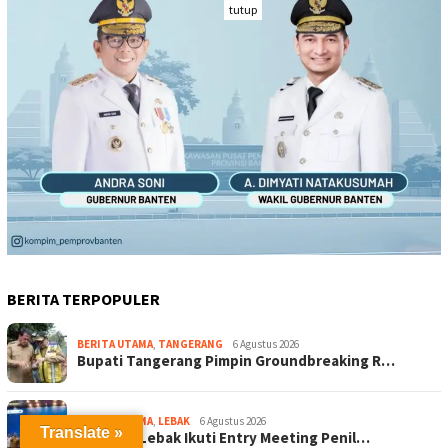
tutup
BERITA TERPOPULER
BERITA UTAMA
,
TANGERANG
6 Agustus 2026
Bupati Tangerang Pimpin Groundbreaking R…
BERITA UTAMA
,
LEBAK
6 Agustus 2026
Translate »
Pj Sekda Lebak Ikuti Entry Meeting Penil…