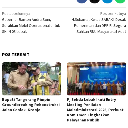
Navigasi
Pos sebelumnya
Pos berikutnya
Gubernur Banten Andra Soni,
H.Sukanta, Ketua SABAKI: Desak
pos
Serahkan Mobil Operasional untuk
Pemerintah dan DPR RI Segera
SKhN 03 Lebak
Sahkan RUU Masyarakat Adat
POS TERKAIT
Bupati Tangerang Pimpin
Pj Sekda Lebak Ikuti Entry
Groundbreaking Rekonstruksi
Meeting Penilaian
Jalan Ceplak–Kronjo
Maladministrasi 2026, Perkuat
Komitmen Tingkatkan
Pelayanan Publik