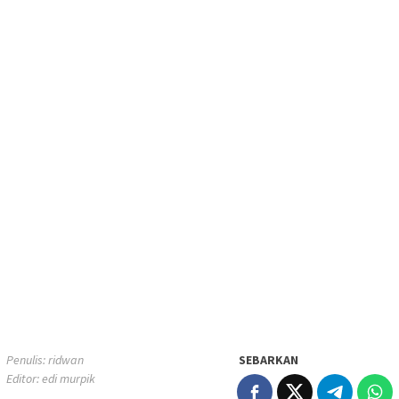
Penulis: ridwan
SEBARKAN
Editor: edi murpik