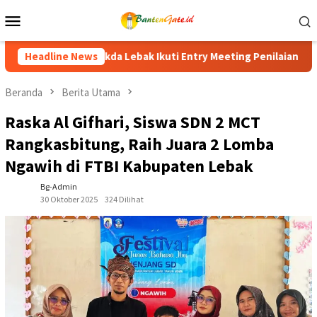
Loncat
Menu
ke
Mobile
konten
ry Meeting Penilaian Maladministrasi 2026, Perkuat Komitmen Ti
Headline News
Beranda
Berita Utama
Raska Al Gifhari, Siswa SDN 2 MCT
Rangkasbitung, Raih Juara 2 Lomba
Ngawih di FTBI Kabupaten Lebak
Bg-Admin
30 Oktober 2025
324 Dilihat