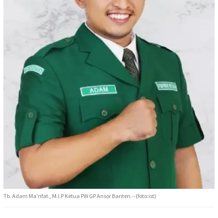
Tb. Adam Ma'rifat., M.I.P Ketua PW GP Ansor Banten.--(foto:ist)