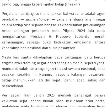
teknologi, hingga keterampilan hidup (lifeskill).
Perjalanan panjang itu menunjukkan bahwa santri adalah agen
perubahan —
game changer
— yang membawa angin segar
dalam setiap fase sejarah bangsa. Tak berlebihan jika dukungan
besar kalangan pesantren pada Pilpres 2024 lalu turut
mengantarkan Presiden H. Prabowo Subianto meraih
kemenangan, sebagai bukti kedekatan emosional antara
kepemimpinan nasional dan dunia pesantren.
Meski kini santri dihadapkan pada tantangan baru berupa
stigma atau framing negatif dari sebagian media, seperti yang
muncul di salah satu tayangan televisi swasta nasional, pada
sepekan terakhir ini. Namun, respons kalangan pesantren
tetap menunjukkan jati diri sejati: penuh adab, sabar, dan
berkeadaban.
Peringatan Hari Santri 2025 menjadi pengingat bahwa
kekuatan sejati santri bukan pada kekuasaan atau harta,
melainkan pada kesabaran, ketulusan, dan keteguhan iman