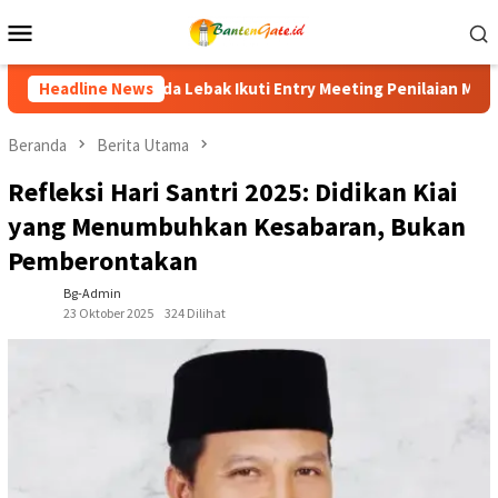
Loncat
Menu
ke
Mobile
konten
 Meeting Penilaian Maladministrasi 2026, Perkuat Komitmen Ting
Headline News
Beranda
Berita Utama
Refleksi Hari Santri 2025: Didikan Kiai
yang Menumbuhkan Kesabaran, Bukan
Pemberontakan
Bg-Admin
23 Oktober 2025
324 Dilihat