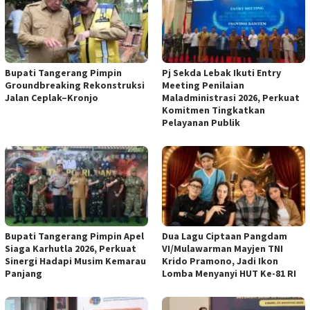
Bupati Tangerang Pimpin
Pj Sekda Lebak Ikuti Entry
Groundbreaking Rekonstruksi
Meeting Penilaian
Jalan Ceplak–Kronjo
Maladministrasi 2026, Perkuat
Komitmen Tingkatkan
Pelayanan Publik
Bupati Tangerang Pimpin Apel
Dua Lagu Ciptaan Pangdam
Siaga Karhutla 2026, Perkuat
VI/Mulawarman Mayjen TNI
Sinergi Hadapi Musim Kemarau
Krido Pramono, Jadi Ikon
Panjang
Lomba Menyanyi HUT Ke-81 RI