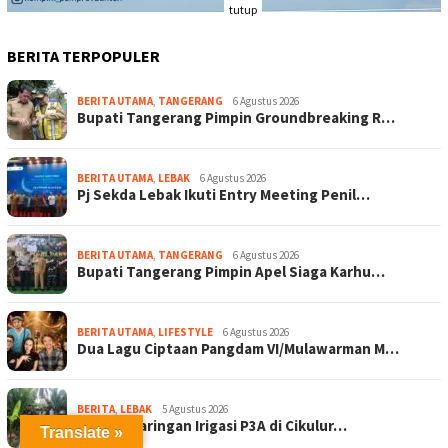
tutup
BERITA TERPOPULER
BERITA UTAMA
,
TANGERANG
6 Agustus 2026
Bupati Tangerang Pimpin Groundbreaking R…
BERITA UTAMA
,
LEBAK
6 Agustus 2026
Pj Sekda Lebak Ikuti Entry Meeting Penil…
BERITA UTAMA
,
TANGERANG
6 Agustus 2026
Bupati Tangerang Pimpin Apel Siaga Karhu…
BERITA UTAMA
,
LIFESTYLE
6 Agustus 2026
Dua Lagu Ciptaan Pangdam VI/Mulawarman M…
BERITA
,
LEBAK
5 Agustus 2026
24 Titik Jaringan Irigasi P3A di Cikulur…
Translate »