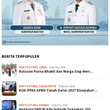
BERITA TERPOPULER
BERITA UTAMA
,
LEBAK
6 Agustus 2026
Ratusan Purna Bhakti dan Warga Siap Meri…
BERITA UTAMA
,
TANAH DATAR
6 Agustus 2026
KUA-PPAS APBD Tanah Datar 2027 Disepakat…
BERITA UTAMA
,
SERANG
6 Agustus 2026
Anggota DPD RI Ade Yuliasih Tegaskan, DO…