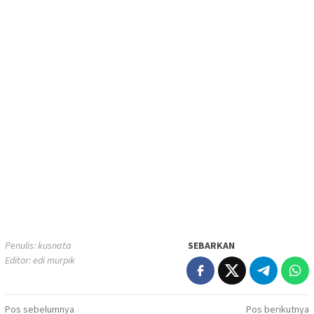
Penulis: kusnata
SEBARKAN
Editor: edi murpik
Navigasi
Pos sebelumnya
Pos berikutnya