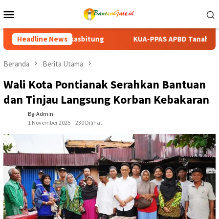
Loncat
Menu
ke
Mobile
konten
KUA-PPAS APBD Tanah Datar 2027 Disepakati, DPRD dan Pe
Headline News
Beranda
Berita Utama
Wali Kota Pontianak Serahkan Bantuan
dan Tinjau Langsung Korban Kebakaran
Bg-Admin
1 November 2025
230 Dilihat