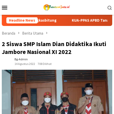
Loncat
Menu
ke
Mobile
konten
KUA-PPAS APBD Tanah Datar 2027 Disepakati, DPRD dan Pemkab
Headline News
Beranda
Berita Utama
2 Siswa SMP Islam Dian Didaktika Ikuti
Jambore Nasional XI 2022
Bg-Admin
14 Agustus 2022
708 Dilihat