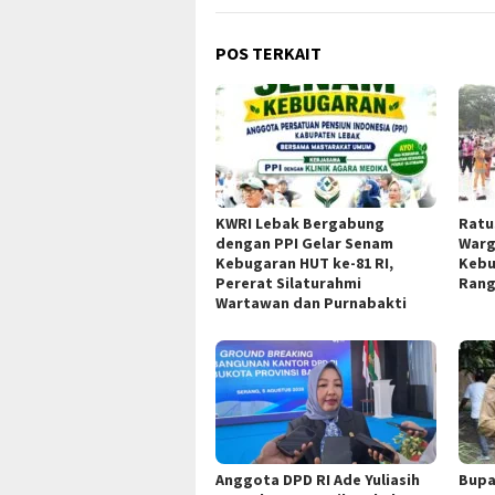
POS TERKAIT
KWRI Lebak Bergabung
Ratu
dengan PPI Gelar Senam
Warg
Kebugaran HUT ke-81 RI,
Kebu
Pererat Silaturahmi
Rang
Wartawan dan Purnabakti
Anggota DPD RI Ade Yuliasih
Bupa