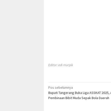
Editor: edi murpik
Navigasi
Pos sebelumnya
Bupati Tangerang Buka Liga ASSKAT 2025, 
pos
Pembinaan Bibit Muda Sepak Bola Daerah