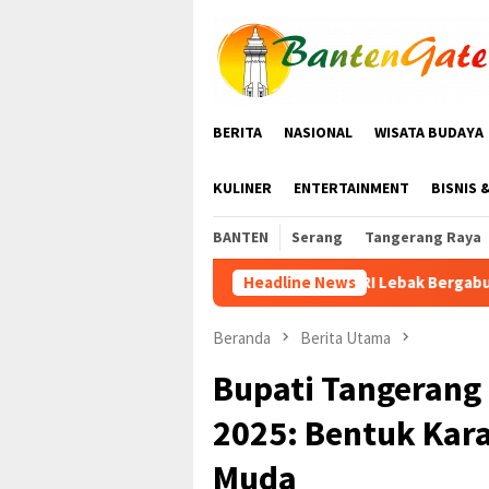
Loncat
ke
konten
BERITA
NASIONAL
WISATA BUDAYA
KULINER
ENTERTAINMENT
BISNIS 
BANTEN
Serang
Tangerang Raya
KWRI Lebak Bergabung dengan PPI Gelar Senam Keb
Headline News
Beranda
Berita Utama
Bupati Tangerang 
2025: Bentuk Kara
Muda