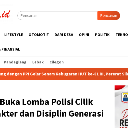
Pencarian
LIFESTYLE
OTOMOTIF
DARI DESA
OPINI
POLITIK
TEKNO
& FINANSIAL
Pandeglang
Lebak
Cilegon
ugaran HUT ke-81 RI, Pererat Silaturahmi Wartawan dan Purnaba
Buka Lomba Polisi Cilik
kter dan Disiplin Generasi