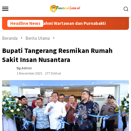
Loncat
Menu
ke
Mobile
konten
 Purnabakti
Headline News
Ratusan Purna Bhakti dan Warga Siap Meria
Beranda
Berita Utama
Bupati Tangerang Resmikan Rumah
Sakit Insan Nusantara
Bg-Admin
1 November 2025
277 Dilihat