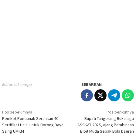
Editor: edi murpik
SEBARKAN
Navigasi
Pos sebelumnya
Pos berikutnya
Pemkot Pontianak Serahkan 40
Bupati Tangerang Buka Liga
pos
Sertifikat Halal untuk Dorong Daya
ASSKAT 2025, Ajang Pembinaan
Saing UMKM
Bibit Muda Sepak Bola Daerah