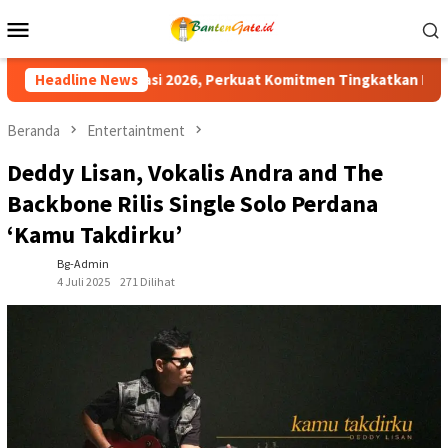
Loncat
Menu
ke
Mobile
konten
rkuat Komitmen Tingkatkan Pelayanan Publik
Headline News
Beranda
Entertaintment
Deddy Lisan, Vokalis Andra and The
Backbone Rilis Single Solo Perdana
‘Kamu Takdirku’
Bg-Admin
4 Juli 2025
271 Dilihat