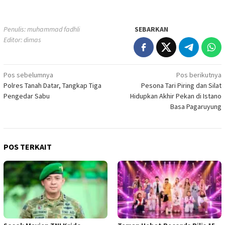
Penulis: muhammad fadhli
SEBARKAN
Editor: dimas
Navigasi
Pos sebelumnya
Pos berikutnya
Polres Tanah Datar, Tangkap Tiga
Pesona Tari Piring dan Silat
pos
Pengedar Sabu
Hidupkan Akhir Pekan di Istano
Basa Pagaruyung
POS TERKAIT