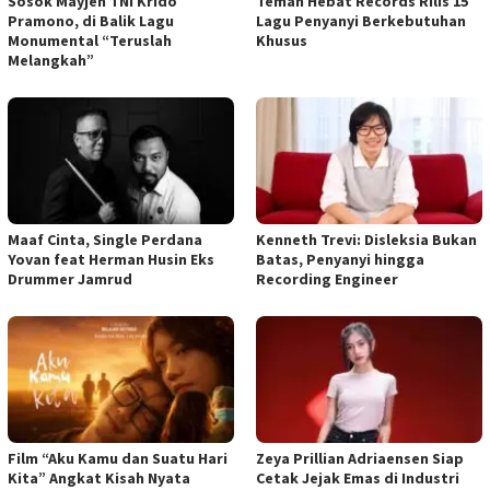
Sosok Mayjen TNI Krido
Teman Hebat Records Rilis 15
Pramono, di Balik Lagu
Lagu Penyanyi Berkebutuhan
Monumental “Teruslah
Khusus
Melangkah”
Maaf Cinta, Single Perdana
Kenneth Trevi: Disleksia Bukan
Yovan feat Herman Husin Eks
Batas, Penyanyi hingga
Drummer Jamrud
Recording Engineer
Film “Aku Kamu dan Suatu Hari
Zeya Prillian Adriaensen Siap
Kita” Angkat Kisah Nyata
Cetak Jejak Emas di Industri