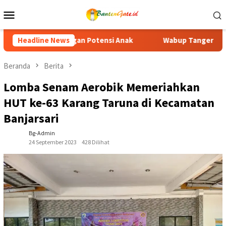
Loncat
Menu
ke
Mobile
konten
k
Headline News
Wabup Tangerang Dorong Mahasiswa Berkarakter, Berint
Beranda
Berita
Lomba Senam Aerobik Memeriahkan
HUT ke-63 Karang Taruna di Kecamatan
Banjarsari
Bg-Admin
24 September 2023
428 Dilihat