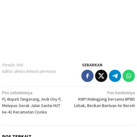
Penulis: febi
SEBARKAN
Editor: dimas ikhwan permana
Navigasi
Pos sebelumnya
Pos berikutnya
Pj. Bupati Tangerang, Andi Ony P,
KNPI Malingping bersama BPBD
pos
Melepas Gerak Jalan Santai HUT
Lebak, Berikan Bantuan Air Bersih
ke-41 Kecamatan Cisoka
POS TERKAIT