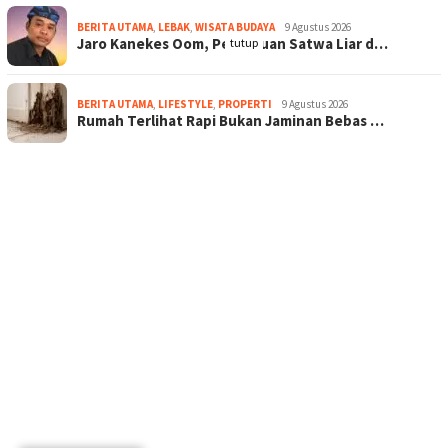
BERITA UTAMA
,
LEBAK
,
WISATA BUDAYA
9 Agustus 2026
Jaro Kanekes Oom, Perburuan Satwa Liar d…
tutup
BERITA UTAMA
,
LIFESTYLE
,
PROPERTI
9 Agustus 2026
Rumah Terlihat Rapi Bukan Jaminan Bebas …