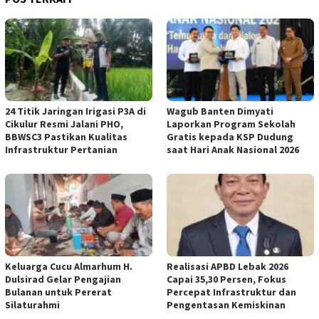
24 Titik Jaringan Irigasi P3A di
Wagub Banten Dimyati
Cikulur Resmi Jalani PHO,
Laporkan Program Sekolah
BBWSC3 Pastikan Kualitas
Gratis kepada KSP Dudung
Infrastruktur Pertanian
saat Hari Anak Nasional 2026
Keluarga Cucu Almarhum H.
Realisasi APBD Lebak 2026
Dulsirad Gelar Pengajian
Capai 35,30 Persen, Fokus
Bulanan untuk Pererat
Percepat Infrastruktur dan
Silaturahmi
Pengentasan Kemiskinan