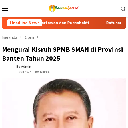
Loncat
Menu
ke
Mobile
konten
n dan Purnabakti
Headline News
Ratusan Purna Bhakti dan Warga Siap 
Beranda
Opini
Mengurai Kisruh SPMB SMAN di Provinsi
Banten Tahun 2025
Bg-Admin
7 Juli 2025
408 Dilihat