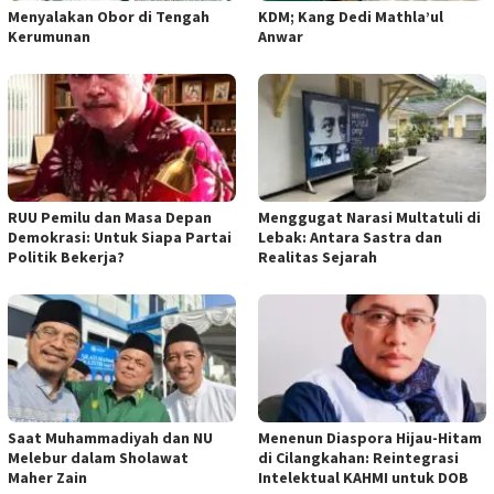
Menyalakan Obor di Tengah
KDM; Kang Dedi Mathla’ul
Kerumunan
Anwar
RUU Pemilu dan Masa Depan
Menggugat Narasi Multatuli di
Demokrasi: Untuk Siapa Partai
Lebak: Antara Sastra dan
Politik Bekerja?
Realitas Sejarah
Saat Muhammadiyah dan NU
Menenun Diaspora Hijau-Hitam
Melebur dalam Sholawat
di Cilangkahan: Reintegrasi
Maher Zain
Intelektual KAHMI untuk DOB