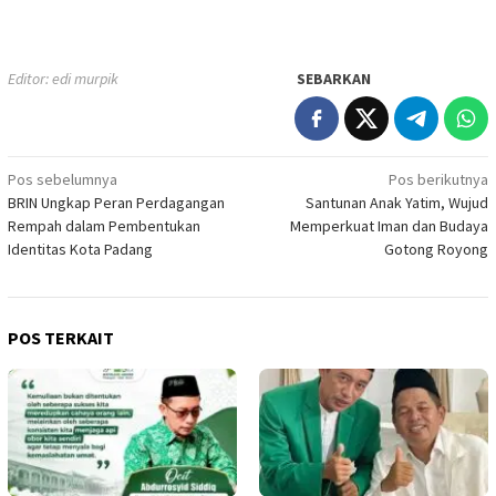
Editor: edi murpik
SEBARKAN
Navigasi
Pos sebelumnya
Pos berikutnya
BRIN Ungkap Peran Perdagangan
Santunan Anak Yatim, Wujud
pos
Rempah dalam Pembentukan
Memperkuat Iman dan Budaya
Identitas Kota Padang
Gotong Royong
POS TERKAIT