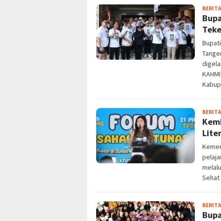
BERITA
Bupa
Teke
Bupati
Tanger
digela
KAHMI
Kabup
BERITA
Kemk
Lite
Kemen
pelaja
melalu
Sehat 
BERITA
Bupa