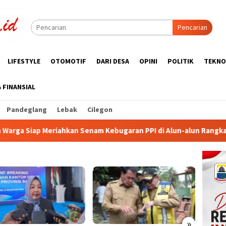
Pencarian
LIFESTYLE
OTOMOTIF
DARI DESA
OPINI
POLITIK
TEKNO
& FINANSIAL
Pandeglang
Lebak
Cilegon
nam Kebugaran PPI di Alun-alun Rangkasbitung
KUA-PPAS
»