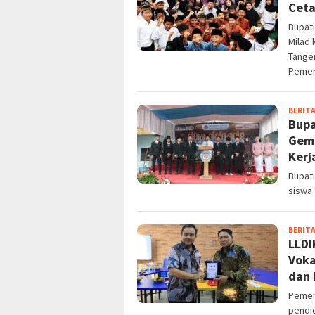
Ceta
Bupati
Milad 
Tange
Pemer
BERITA
Bupa
Gema
Kerj
Bupat
siswa
BERITA
LLDI
Voka
dan 
Pemer
pendid