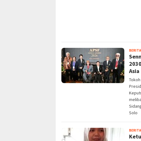
BERITA
Senn
2030
Asia
Tokoh 
Presi
Keputu
melib
Sidang
Solo
BERITA
Ketu