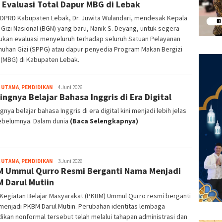
 Evaluasi Total Dapur MBG di Lebak
 DPRD Kabupaten Lebak, Dr. Juwita Wulandari, mendesak Kepala
Gizi Nasional (BGN) yang baru, Nanik S. Deyang, untuk segera
ukan evaluasi menyeluruh terhadap seluruh Satuan Pelayanan
uhan Gizi (SPPG) atau dapur penyedia Program Makan Bergizi
 (MBG) di Kabupaten Lebak.
 UTAMA
,
PENDIDIKAN
bg-
4 Juni 2026
ingnya Belajar Bahasa Inggris di Era Digital
admin
gnya belajar bahasa Inggris di era digital kini menjadi lebih jelas
sebelumnya. Dalam dunia
(Baca Selengkapnya)
 UTAMA
,
PENDIDIKAN
bg-
3 Juni 2026
 Ummul Qurro Resmi Berganti Nama Menjadi
admin
 Darul Mutiin
Kegiatan Belajar Masyarakat (PKBM) Ummul Qurro resmi berganti
enjadi PKBM Darul Mutiin. Perubahan identitas lembaga
ikan nonformal tersebut telah melalui tahapan administrasi dan