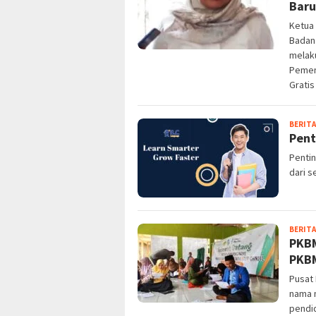
Baru
Ketua
Badan 
melak
Pemen
Gratis
BERITA
Pent
Pentin
dari 
BERITA
PKBM
PKBM
Pusat 
nama m
pendid