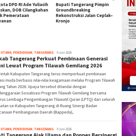
ota DPD RI Ade Yuliasih
Bupati Tangerang Pimpin
Pj Sek
skan, DOB Cilangkahan
Groundbreaking
Meetin
k Pemerataan
Rekonstruksi Jalan Ceplak–
Maladm
yanan
Kronjo
Perku
Tingka
 UTAMA
,
PENDIDIKAN
,
TANGERANG
bg-
9 Juni 2026
ab Tangerang Perkuat Pembinaan Generasi
admin
ni Lewat Program Tilawah Gemilang 2026
intah Kabupaten Tangerang terus memperkuat pembinaan
si muda berbasis nilai-nilai keagamaan melalui Program Tilawah
ng Tahun 2026. Upaya tersebut ditandai dengan
lenggaraan Sosialisasi Program Tilawah Gemilang bersama
rus Lembaga Pengembangan Tilawatil Quran (LPTQ) dari seluruh
atan se-Kabupaten Tangerang di Ruang Sinergi Badan
canaan Pembangunan Daerah (Bappeda),
 UTAMA
,
PENDIDIKAN
,
TANGERANG
bg-
9 Juni 2026
ti Tangerang Ajak Ulama dan Ponpes Bersinergi
admin