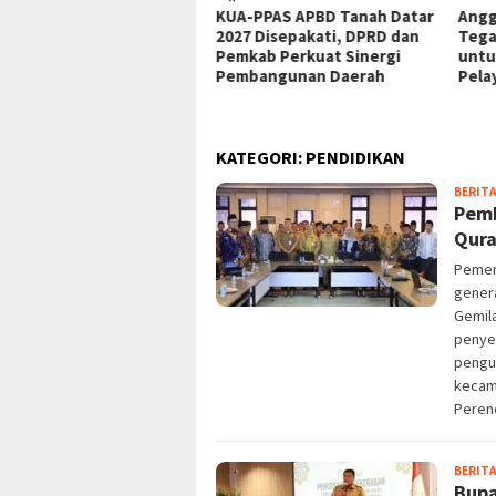
usan Purna Bhakti dan
KUA-PPAS APBD Tanah Datar
Angg
ga Siap Meriahkan Senam
2027 Disepakati, DPRD dan
Tega
ugaran PPI di Alun-alun
Pemkab Perkuat Sinergi
untu
ngkasbitung
Pembangunan Daerah
Pela
KATEGORI:
PENDIDIKAN
BERITA
Pemk
Qura
Pemer
genera
Gemila
penye
pengu
kecam
Peren
BERITA
Bupa