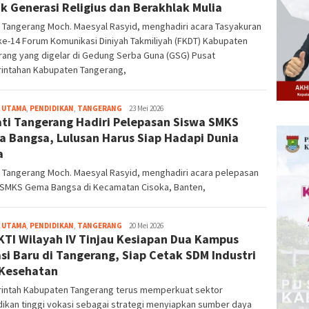
k Generasi Religius dan Berakhlak Mulia
 Tangerang Moch. Maesyal Rasyid, menghadiri acara Tasyakuran
ke-14 Forum Komunikasi Diniyah Takmiliyah (FKDT) Kabupaten
rang yang digelar di Gedung Serba Guna (GSG) Pusat
intahan Kabupaten Tangerang,
 UTAMA
,
PENDIDIKAN
,
TANGERANG
bg-
23 Mei 2026
ti Tangerang Hadiri Pelepasan Siswa SMKS
admin
 Bangsa, Lulusan Harus Siap Hadapi Dunia
a
i Tangerang Moch. Maesyal Rasyid, menghadiri acara pelepasan
 SMKS Gema Bangsa di Kecamatan Cisoka, Banten,
 UTAMA
,
PENDIDIKAN
,
TANGERANG
bg-
20 Mei 2026
KTI Wilayah IV Tinjau Kesiapan Dua Kampus
admin
si Baru di Tangerang, Siap Cetak SDM Industri
Kesehatan
intah Kabupaten Tangerang terus memperkuat sektor
ikan tinggi vokasi sebagai strategi menyiapkan sumber daya