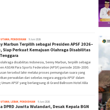
 UTAMA
,
PENDIDIKAN
bg-
9 Juni 2026
y Marbun Terpilih sebagai Presiden APSF 2026–
admin
, Siap Perkuat Kemajuan Olahraga Disabilitas
 Tenggara
olahraga disabilitas Indonesia, Senny Marbun, terpilih sebagai
den ASEAN Para Sports Federation (APSF) periode 2026–2030.
san tersebut lahir melalui proses pemungutan suara yang
atkan perwakilan dari sebelas negara anggota APSF dalam
 Umum APSF yang berlangsung di Grand Ballroom Hotel Alila
 UTAMA
,
LEBAK
,
PENDIDIKAN
bg-
9 Juni 2026
a DPRD Juwita Wulandari, Desak Kepala BGN
admin