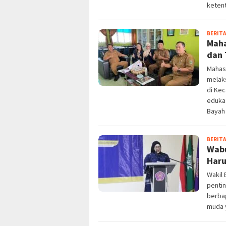
keten
BERITA
Maha
dan 
Mahasi
melaks
di Ke
edukas
Bayah
BERITA
Wabu
Haru
Wakil 
penti
berbag
muda 