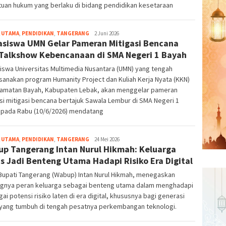
tuan hukum yang berlaku di bidang pendidikan kesetaraan
 UTAMA
,
PENDIDIKAN
,
TANGERANG
bg-
2 Juni 2026
siswa UMN Gelar Pameran Mitigasi Bencana
admin
Talkshow Kebencanaan di SMA Negeri 1 Bayah
swa Universitas Multimedia Nusantara (UMN) yang tengah
anakan program Humanity Project dan Kuliah Kerja Nyata (KKN)
camatan Bayah, Kabupaten Lebak, akan menggelar pameran
i mitigasi bencana bertajuk Sawala Lembur di SMA Negeri 1
 pada Rabu (10/6/2026) mendatang
 UTAMA
,
PENDIDIKAN
,
TANGERANG
bg-
24 Mei 2026
p Tangerang Intan Nurul Hikmah: Keluarga
admin
s Jadi Benteng Utama Hadapi Risiko Era Digital
Bupati Tangerang (Wabup) Intan Nurul Hikmah, menegaskan
ngnya peran keluarga sebagai benteng utama dalam menghadapi
ai potensi risiko laten di era digital, khususnya bagi generasi
yang tumbuh di tengah pesatnya perkembangan teknologi.