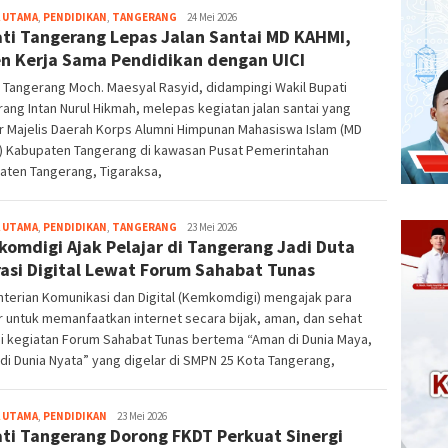
 UTAMA
,
PENDIDIKAN
,
TANGERANG
bg-
24 Mei 2026
ti Tangerang Lepas Jalan Santai MD KAHMI,
admin
n Kerja Sama Pendidikan dengan UICI
 Tangerang Moch. Maesyal Rasyid, didampingi Wakil Bupati
ang Intan Nurul Hikmah, melepas kegiatan jalan santai yang
r Majelis Daerah Korps Alumni Himpunan Mahasiswa Islam (MD
) Kabupaten Tangerang di kawasan Pusat Pemerintahan
aten Tangerang, Tigaraksa,
 UTAMA
,
PENDIDIKAN
,
TANGERANG
bg-
23 Mei 2026
omdigi Ajak Pelajar di Tangerang Jadi Duta
admin
rasi Digital Lewat Forum Sahabat Tunas
terian Komunikasi dan Digital (Kemkomdigi) mengajak para
r untuk memanfaatkan internet secara bijak, aman, dan sehat
i kegiatan Forum Sahabat Tunas bertema “Aman di Dunia Maya,
di Dunia Nyata” yang digelar di SMPN 25 Kota Tangerang,
 UTAMA
,
PENDIDIKAN
bg-
23 Mei 2026
ti Tangerang Dorong FKDT Perkuat Sinergi
admin