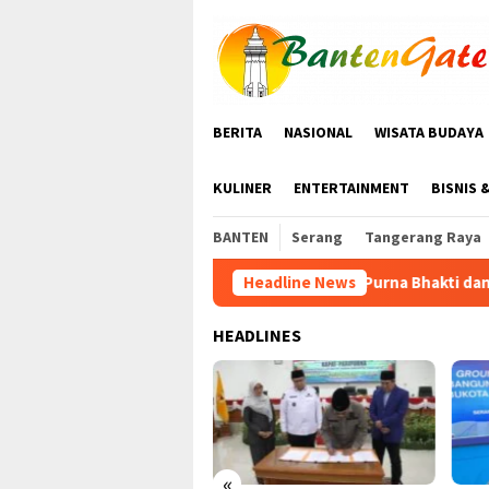
Loncat
ke
konten
BERITA
NASIONAL
WISATA BUDAYA
KULINER
ENTERTAINMENT
BISNIS 
BANTEN
Serang
Tangerang Raya
Ratusan Purna Bhakti dan Warga Siap Meriahkan Se
Headline News
HEADLINES
«